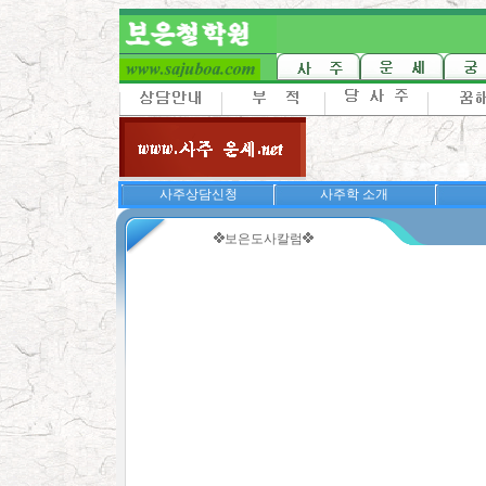
보은철학원 홈페이
▒▒
사주상담신청
사주학 소개
보은도사칼럼